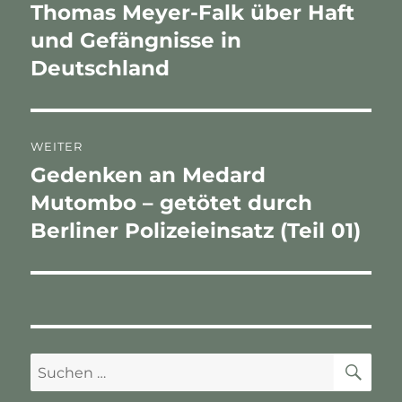
Beitrag:
Thomas Meyer-Falk über Haft
und Gefängnisse in
Deutschland
WEITER
Gedenken an Medard
Nächster
Beitrag:
Mutombo – getötet durch
Berliner Polizeieinsatz (Teil 01)
SU
Suchen
nach: