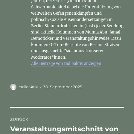
Jahren, derzeit 2 - 3 mal im Monat.
Schwerpunkt sind dabei die Unterstützung von
weltweiten Gefangenenkämpfen und
politisch/soziale Auseinandersetzungen in
Berlin. Standardrubriken in (fast) jeder Sendung
sind aktuelle Kolumnen von Mumia Abu-Jamal,
Demoticker und Veranstaltungshinweise. Dazu
kommen O-Ton-Berichte von Berlins Straßen
und ausgesuchte Radaumusik unserer
Moderator*innen.
Alle Beiträge von radioaktiv anzeigen
Autor
Veröffentlicht
radioaktiv
30. September 2025
am
Beitragsnavigation
ZURÜCK
Veranstaltungsmitschnitt von
Vorheriger