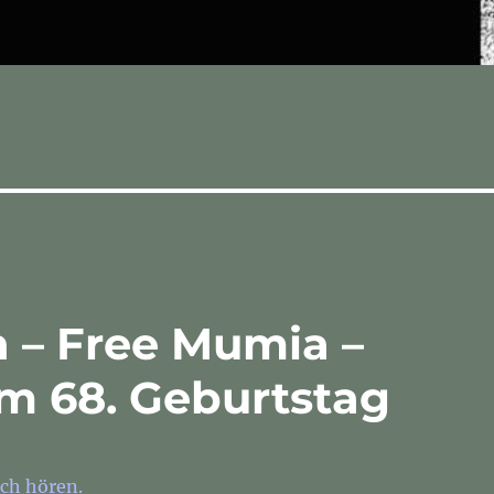
n – Free Mumia –
em 68. Geburtstag
ch hören.