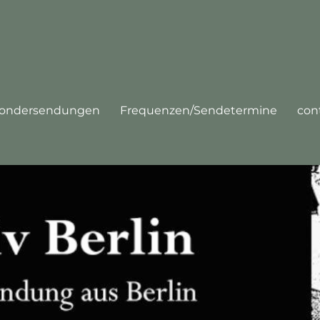
ondersendungen
Frequenzen/Sendetermine
con