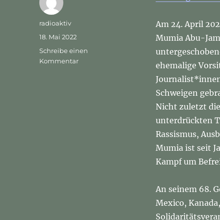
Autor
radioaktiv
Am 24. April 20
Veröffentlicht
18. Mai 2022
Mumia Abu-Jamal 
am
Schreibe einen
untergeschobene
zu
Kommentar
ehemalige Vorsi
Radio
Journalist*inne
Aktiv
Berlin
Schweigen gebrac
–
Nicht zuletzt di
Free
unterdrückten T
Mumia
–
Rassismus, Ausb
Beiträge
Mumia ist seit 
zu
Kampf um Befrei
seinem
68.
Geburtstag
An seinem 68. G
Mexico, Kanada, 
Solidaritätsver