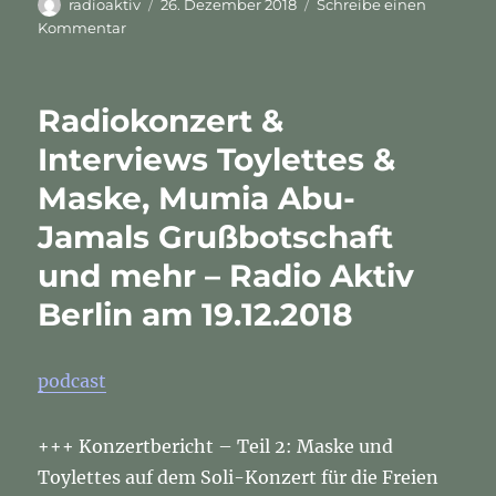
Autor
Veröffentlicht
radioaktiv
26. Dezember 2018
Schreibe einen
am
zu
Kommentar
Rojava,
Syndikat
&
Radiokonzert &
Mumia
Abu-
Interviews Toylettes &
Jamal
Maske, Mumia Abu-
–
Radio
Jamals Grußbotschaft
Aktiv
Berlin
und mehr – Radio Aktiv
am
Berlin am 19.12.2018
26.
Dezember
2018
podcast
+++ Konzertbericht – Teil 2: Maske und
Toylettes auf dem Soli-Konzert für die Freien