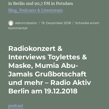
in Berlin und 90,7 FM in Potsdam
Blog, Podcasts & Livestream
Autor
Veröffentlicht
Administrator
19. Dezember 2018
Schreibe einen
am
zu
Kommentar
Radiokonzert
&
Interviews
Radiokonzert &
Toylettes
&
Interviews Toylettes &
Maske,
Maske, Mumia Abu-
Mumia
Abu-
Jamals Grußbotschaft
Jamals
Grußbotschaft
und mehr – Radio Aktiv
und
Berlin am 19.12.2018
mehr
–
Radio
Aktiv
podcast