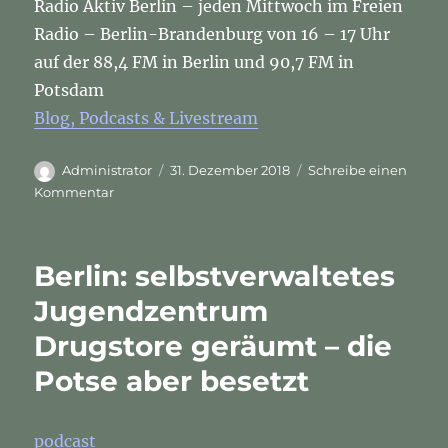
Radio Aktiv Berlin – jeden Mittwoch im Freien
Radio – Berlin-Brandenburg von 16 – 17 Uhr
auf der 88,4 FM in Berlin und 90,7 FM in
Potsdam
Blog, Podcasts & Livestream
Autor
Veröffentlicht
Administrator
31. Dezember 2018
Schreibe einen
am
zu
Kommentar
Berlin:
selbstverwaltetes
Jugendzentrum
Berlin: selbstverwaltetes
Drugstore
geräumt
Jugendzentrum
–
Drugstore geräumt – die
die
Potse
Potse aber besetzt
aber
besetzt
podcast