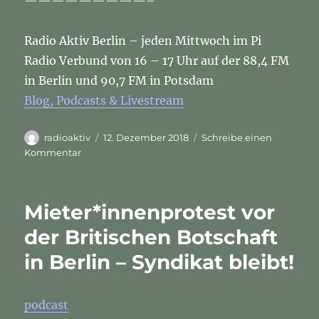
—————————–
Radio Aktiv Berlin – jeden Mittwoch im Pi
Radio Verbund von 16 – 17 Uhr auf der 88,4 FM
in Berlin und 90,7 FM in Potsdam
Blog, Podcasts & Livestream
Autor
Veröffentlicht
radioaktiv
12. Dezember 2018
Schreibe einen
am
zu
Kommentar
FREE
MUMIA
Kundgebung,
Mieter*innenprotest vor
Big
Man
der Britischen Botschaft
&
in Berlin – Syndikat bleibt!
Syndikat
goes
Britische
Botschaft
podcast
–