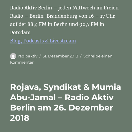
Radio Aktiv Berlin – jeden Mittwoch im Freien
Radio – Berlin-Brandenburg von 16 – 17 Uhr
auf der 88,4 FM in Berlin und 90,7 FM in
Potsdam
Blog, Podcasts & Livestream
Autor
Veröffentlicht
radioaktiv
31. Dezember 2018
Schreibe einen
am
zu
Kommentar
Berlin:
selbstverwaltetes
Jugendzentrum
Rojava, Syndikat & Mumia
Drugstore
geräumt
Abu-Jamal – Radio Aktiv
–
Berlin am 26. Dezember
die
Potse
2018
aber
besetzt