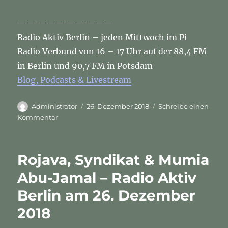
—————————–
Radio Aktiv Berlin – jeden Mittwoch im Pi
Radio Verbund von 16 – 17 Uhr auf der 88,4 FM
in Berlin und 90,7 FM in Potsdam
Blog, Podcasts & Livestream
Autor
Veröffentlicht
Administrator
26. Dezember 2018
Schreibe einen
am
zu
Kommentar
Rojava,
Syndikat
&
Rojava, Syndikat & Mumia
Mumia
Abu-
Abu-Jamal – Radio Aktiv
Jamal
Berlin am 26. Dezember
–
Radio
2018
Aktiv
Berlin