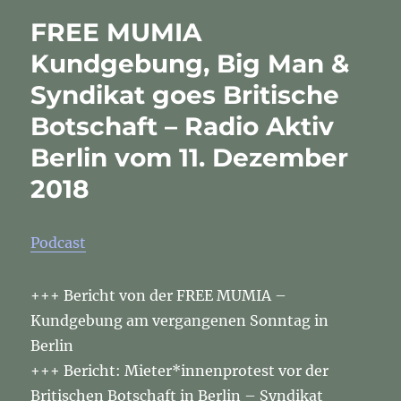
Interviews
FREE MUMIA
Toylettes
&
Kundgebung, Big Man &
Maske,
Syndikat goes Britische
Mumia
Abu-
Botschaft – Radio Aktiv
Jamals
Grußbotschaft
Berlin vom 11. Dezember
und
2018
mehr
–
Radio
Aktiv
Podcast
Berlin
am
+++ Bericht von der FREE MUMIA –
19.12.2018
Kundgebung am vergangenen Sonntag in
Berlin
+++ Bericht: Mieter*innenprotest vor der
Britischen Botschaft in Berlin – Syndikat