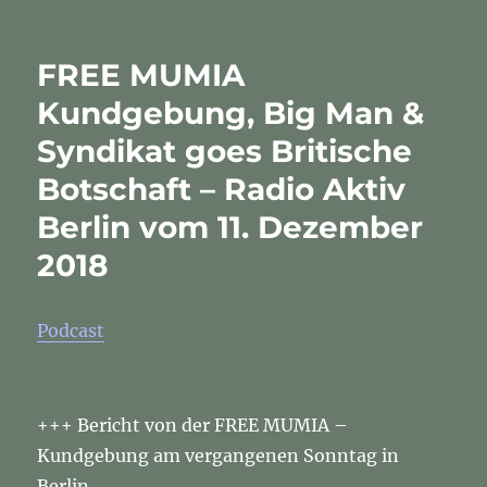
FREE
MUMIA
Kundgebung,
FREE MUMIA
Big
Man
Kundgebung, Big Man &
&
Syndikat goes Britische
Syndikat
goes
Botschaft – Radio Aktiv
Britische
Botschaft
Berlin vom 11. Dezember
–
2018
Radio
Aktiv
Berlin
vom
Podcast
11.
Dezember
2018
+++ Bericht von der FREE MUMIA –
Kundgebung am vergangenen Sonntag in
Berlin