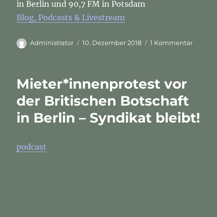
in Berlin und 90,7 FM in Potsdam
Blog, Podcasts & Livestream
Autor
Veröffentlicht
zu
Administrator
10. Dezember 2018
1 Kommentar
am
Mieter*
vor
der
Mieter*innenprotest vor
Britisc
Botscha
der Britischen Botschaft
in
in Berlin – Syndikat bleibt!
Berlin
–
Syndik
bleibt!
podcast