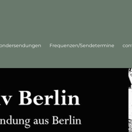
ondersendungen
Frequenzen/Sendetermine
con