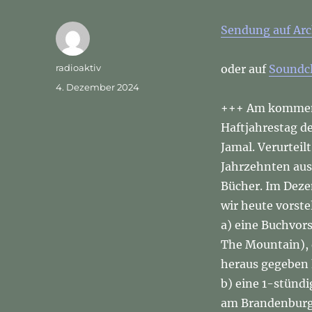
Sendung auf Arc
Autor
radioaktiv
oder auf
Soundc
Veröffentlicht
4. Dezember 2024
am
+++ Am kommende
Haftjahrestag d
Jamal. Verurteil
Jahrzehnten au
Bücher. Im Dezem
wir heute vorste
a) eine Buchvor
The Mountain),
heraus gegeben 
b) eine 1-stünd
am Brandenburg