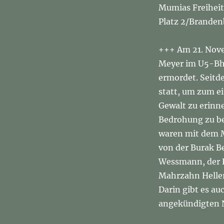
Mumias Freiheit 
Platz 2/Branden
+++ Am 21. Nove
Meyer im U5-Bhf
ermordet. Seitde
statt, um zum e
Gewalt zu erinn
Bedrohung zu be
waren mit dem M
von der Burak B
Wessmann, der 
Mahrzahn Heller
Darin gibt es au
angekündigten N