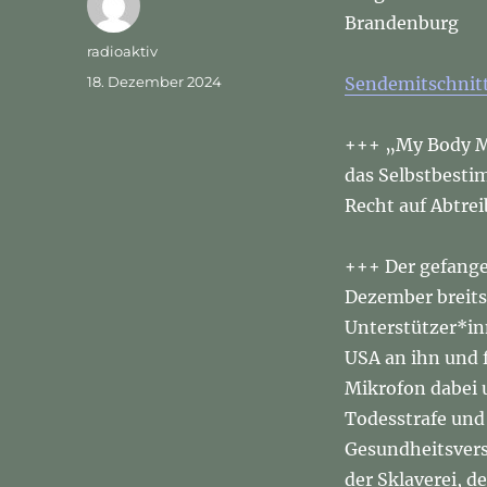
Brandenburg
Autor
radioaktiv
Veröffentlicht
18. Dezember 2024
Sendemitschnitt
am
+++ „My Body M
das Selbstbesti
Recht auf Abtre
+++ Der gefange
Dezember breits 
Unterstützer*in
USA an ihn und f
Mikrofon dabei 
Todesstrafe und
Gesundheitsvers
der Sklaverei, d