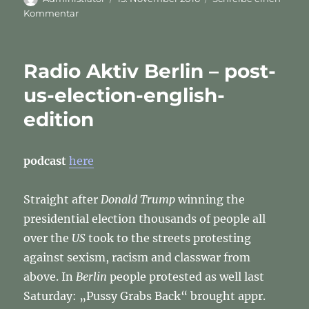
am
zu
Kommentar
Radio
Aktiv
Berlin
Radio Aktiv Berlin – post-
–
post-
us-election-english-
us-
edition
election-
english-
edition
podcast
here
Straight after
Donald Trump
winning the
presidential election thousands of people all
over the
US
took to the streets protesting
against sexism, racism and classwar from
above. In
Berlin
people protested as well last
Saturday: „Pussy Grabs Back“ brought appr.