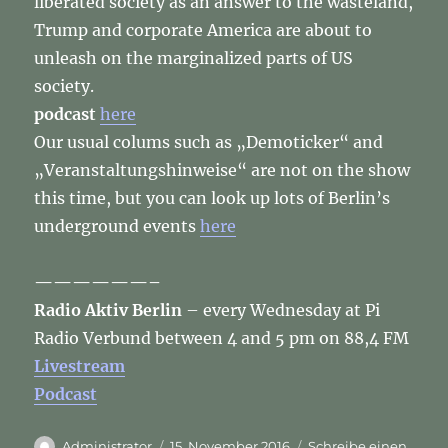
liberated society as an answer to the wasteland,
Trump and corporate America are about to
unleash on the marginalized parts of US
society.
podcast
here
Our usual colums such as „Demoticker“ and
„Veranstaltungshinweise“ are not on the show
this time, but you can look up lots of Berlin’s
underground events
here
——————–
Radio Aktiv Berlin
– every Wednesday at Pi
Radio Verbund between 4 and 5 pm on 88,4 FM
Livestream
Podcast
Autor
Veröffentlicht
Administrator
15. November 2016
Schreibe einen