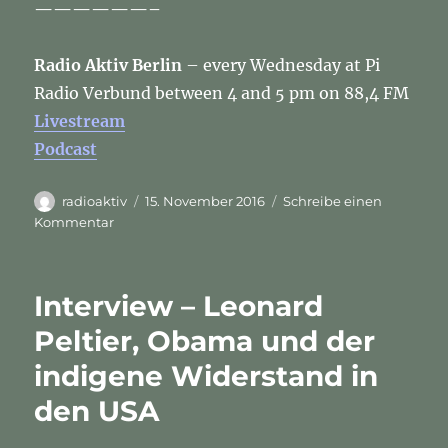
——————–
Radio Aktiv Berlin
– every Wednesday at Pi
Radio Verbund between 4 and 5 pm on 88,4 FM
Livestream
Podcast
Autor
Veröffentlicht
radioaktiv
15. November 2016
Schreibe einen
am
zu
Kommentar
Radio
Aktiv
Berlin
Interview – Leonard
–
post-
Peltier, Obama und der
us-
indigene Widerstand in
election-
english-
den USA
edition