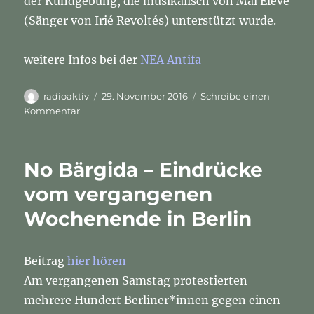
der Kundgebung, die musikalisch von Mal Eleve
(Sänger von Irié Revoltés) unterstützt wurde.
weitere Infos bei der
NEA Antifa
Autor
Veröffentlicht
radioaktiv
29. November 2016
Schreibe einen
am
zu
Kommentar
Der
BFC
und
No Bärgida – Eindrücke
seine
Hooligans,
vom vergangenen
die
Wochenende in Berlin
Berliner
Polizei
und
rassistische
Beitrag
hier hören
Gewalt
Am vergangenen Samstag protestierten
mehrere Hundert Berliner*innen gegen einen