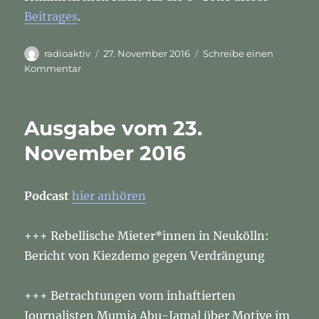
Beitrages
.
Autor
Veröffentlicht
radioaktiv
27. November 2016
Schreibe einen
am
zu
Kommentar
Bericht
aus
Berlin:
Ausgabe vom 23.
Demo
gegen
November 2016
Gewalt
gegen
Frauen
Podcast
hier anhören
+++ Rebellische Mieter*innen in Neukölln:
Bericht von Kiezdemo gegen Verdrängung
+++ Betrachtungen vom inhaftierten
Journalisten Mumia Abu-Jamal über Motive im