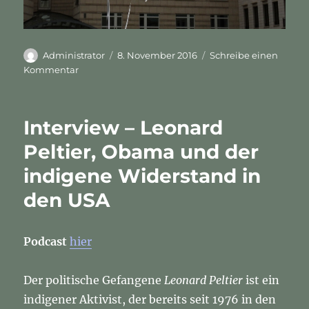
Autor
Veröffentlicht
Administrator
8. November 2016
Schreibe einen
am
zu
Kommentar
Interview
–
Leonard
Interview – Leonard
Peltier,
Obama
Peltier, Obama und der
und
indigene Widerstand in
der
indigene
den USA
Widerstand
in
den
Podcast
hier
USA
Der politische Gefangene
Leonard Peltier
ist ein
indigener Aktivist, der bereits seit 1976 in den