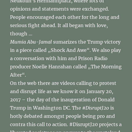
Neukölln’s Hermannplatz, where lots of
opinions and statements were exchanged.
People encouraged each other for the long and
serious fight ahead. It all began with love,
though …
Mumia Abu-Jamal
sumarizes the Trump victory
in a piece called „Shock And Awe“. We also play
a conversation with him and Prison Radio
producer Noelle Hanrahan called „The Morning
After“.
On the web there are videos calling to protest
and disrupt life as we know it on January 20,
2017 – the day of the inaugeration of Donald
Trump in Washington DC. The
#DisruptJ20
is
hotly debated amongst people being pro and
contra this call to action. #DisruptJ20 projects a