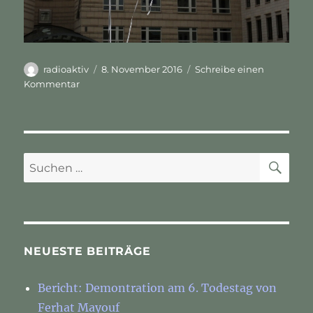
Autor
Veröffentlicht
radioaktiv
8. November 2016
Schreibe einen
am
zu
Kommentar
Interview
–
Leonard
Peltier,
Obama
SU
Suchen
und
nach:
der
indigene
Widerstand
in
den
NEUESTE BEITRÄGE
USA
Bericht: Demontration am 6. Todestag von
Ferhat Mayouf