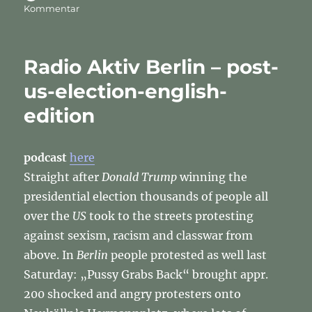
am
zu
Kommentar
Ausgabe
vom
23.
Radio Aktiv Berlin – post-
November
2016
us-election-english-
edition
podcast
here
Straight after
Donald Trump
winning the
presidential election thousands of people all
over the
US
took to the streets protesting
against sexism, racism and classwar from
above. In
Berlin
people protested as well last
Saturday: „Pussy Grabs Back“ brought appr.
200 shocked and angry protesters onto