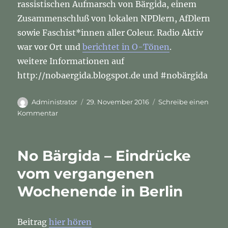
rassistischen Aufmarsch von Bärgida, einem
Zusammenschluß von lokalen NPDlern, AfDlern
sowie Faschist*innen aller Coleur. Radio Aktiv
war vor Ort und
berichtet in O-Tönen
.
weitere Informationen auf
http://nobaergida.blogspot.de und #nobärgida
Autor
Veröffentlicht
Administrator
29. November 2016
Schreibe einen
am
zu
Kommentar
No
Bärgida
–
No Bärgida – Eindrücke
Eindrücke
vom
vom vergangenen
vergangenen
Wochenende in Berlin
Wochenende
in
Berlin
Beitrag
hier hören