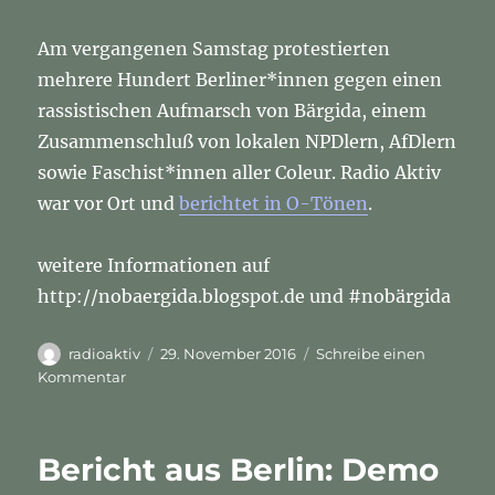
Am vergangenen Samstag protestierten
mehrere Hundert Berliner*innen gegen einen
rassistischen Aufmarsch von Bärgida, einem
Zusammenschluß von lokalen NPDlern, AfDlern
sowie Faschist*innen aller Coleur. Radio Aktiv
war vor Ort und
berichtet in O-Tönen
.
weitere Informationen auf
http://nobaergida.blogspot.de und #nobärgida
Autor
Veröffentlicht
radioaktiv
29. November 2016
Schreibe einen
am
zu
Kommentar
No
Bärgida
–
Bericht aus Berlin: Demo
Eindrücke
vom