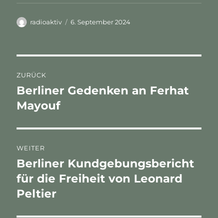
Autor
Veröffentlicht
radioaktiv
6. September 2024
am
Beitragsnavigation
ZURÜCK
Berliner Gedenken an Ferhat
Vorheriger
Beitrag:
Mayouf
WEITER
Berliner Kundgebungsbericht
Nächster
Beitrag:
für die Freiheit von Leonard
Peltier