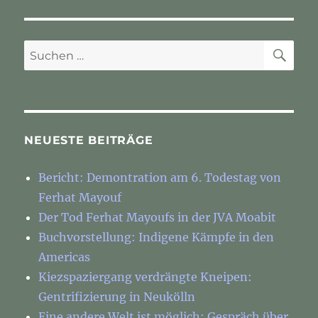
SU
Suchen
nach:
NEUESTE BEITRÄGE
Bericht: Demontration am 6. Todestag von
Ferhat Mayouf
Der Tod Ferhat Mayoufs in der JVA Moabit
Buchvorstellung: Indigene Kämpfe in den
Americas
Kiezspaziergang verdrängte Kneipen:
Gentrifizierung in Neukölln
Eine andere Welt ist möglich: Gespräch über