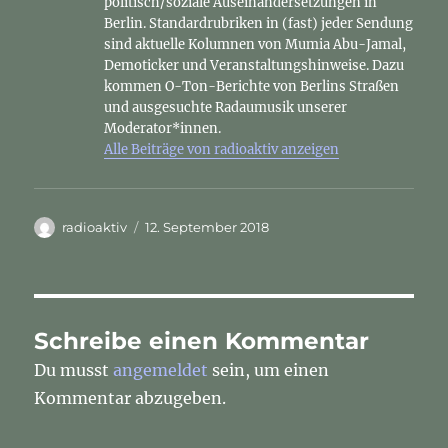
politisch/soziale Auseinandersetzungen in
Berlin. Standardrubriken in (fast) jeder Sendung
sind aktuelle Kolumnen von Mumia Abu-Jamal,
Demoticker und Veranstaltungshinweise. Dazu
kommen O-Ton-Berichte von Berlins Straßen
und ausgesuchte Radaumusik unserer
Moderator*innen.
Alle Beiträge von radioaktiv anzeigen
Autor
Veröffentlicht
radioaktiv
12. September 2018
am
Schreibe einen Kommentar
Du musst
angemeldet
sein, um einen
Kommentar abzugeben.