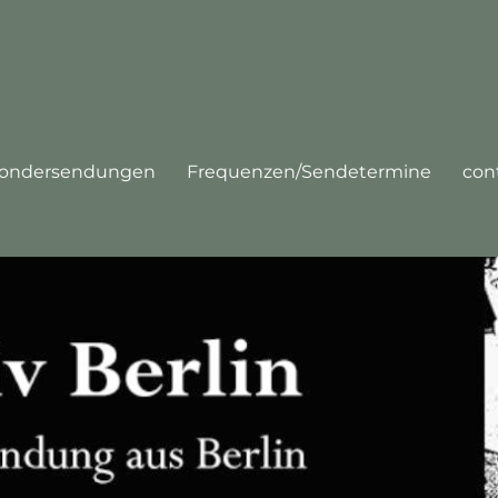
ondersendungen
Frequenzen/Sendetermine
con