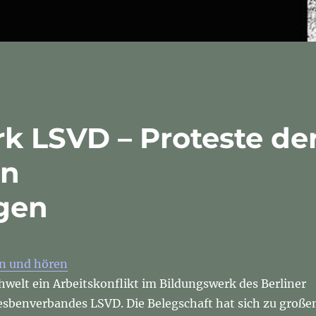
k LSVD – Proteste de
en
gen
en und hören
welt ein Arbeitskonflikt im Bildungswerk des Berliner
sbenverbandes LSVD. Die Belegschaft hat sich zu große