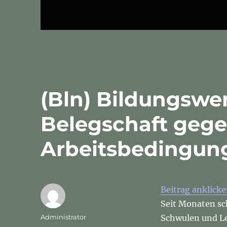
(Bln) Bildungswer
Belegschaft geg
Arbeitsbedingun
Beitrag anklick
Seit Monaten sch
Autor
Administrator
Schwulen und Le