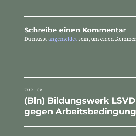
Schreibe einen Kommentar
Du musst
angemeldet
sein, um einen Kommen
Beitragsnavigation
ZURÜCK
(Bln) Bildungswerk LSVD 
Vorheriger
Beitrag:
gegen Arbeitsbedingun