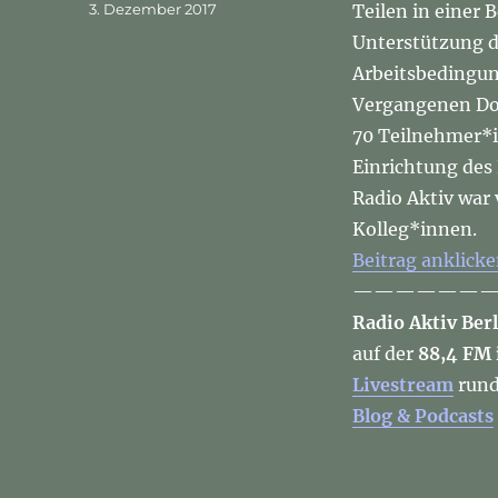
Veröffentlicht
3. Dezember 2017
Teilen in einer 
am
Unterstützung d
Arbeitsbedingu
Vergangenen Don
70 Teilnehmer*i
Einrichtung des
Radio Aktiv war
Kolleg*innen.
Beitrag anklick
———————
Radio Aktiv Ber
auf der
88,4 FM 
Livestream
rund
Blog & Podcasts